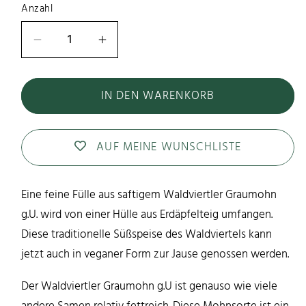
Anzahl
Anzahl
Verringere
Erhöhe
die
die
Menge
Menge
IN DEN WARENKORB
für
für
Veganer
Veganer
Graumohnzelten
Graumohnzelten
AUF MEINE WUNSCHLISTE
Eine feine Fülle aus saftigem Waldviertler Graumohn
g.U. wird von einer Hülle aus Erdäpfelteig umfangen.
Diese traditionelle Süßspeise des Waldviertels kann
jetzt auch in veganer Form zur Jause genossen werden.
Der Waldviertler Graumohn g.U ist genauso wie viele