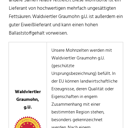
andere Samen relativ fettreich. Diese Mohnsorte ist ein
Lieferant von hochwertigen mehrfach ungesättigten
Fettsäuren. Waldviertler Graumohn g.U. ist außerdem ein
guter Eiweißlieferant und kann einen hohen
Ballaststoffgehalt vorweisen.
Unsere Mohnzelten werden mit
Waldviertler Graumohn g.U.
(geschützte
Ursprungsbezeichnung) befüllt. In
der EU können landwirtschaftliche
Erzeugnisse, deren Qualität oder
Waldviertler
Eigenschaften in engem
Graumohn,
Zusammenhang mit einer
g.U.
bestimmten Region stehen,
besonders gekennzeichnet
werden. Nach einem