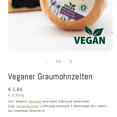
Medien
1
in
von
1
/
2
Modal
öffnen
Veganer Graumohnzelten
Normaler
€ 2,86
Preis
Grundpreis
€ 23,83/kg
Inkl. Steuern.
Versand
wird beim Checkout berechnet
Zzgl.
Versandkosten
.
Lieferung innerhalb 5 Werktagen.
Wir liefern
nur innerhalb Österreich.